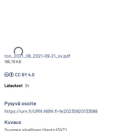
Ladataan...
ton_2021_08_2021-09-21_sv.pdf
186.78 KB
CC BY 4.0
Lataukset
34
Pysyvä osoite
https://urn.fi/URN:NBN:fi-fe20230920133588
Kuvaus
Suomen virallinen tilasto (SVT)