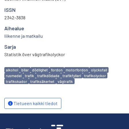
ISSN
2342-3838
Aihealue
liikenne ja matkailu
Sarja
Statistik över vägtrafikolyckor
Avainsanat
alkohol
bilar
dödlighet
fordon
motorfordon
olycksfall
rusmedel
trafik
trafikdödade
trafikfylleri
trafikolyckor
trafikskador
trafiksäkerhet
vägtrafik
Tietueen kaikki tiedot