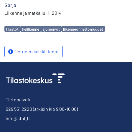
Sarja
Liikenne ja matkailu
|
2014
Avainsanat
tilastot
tieliikenne
ajoneuvot
liikenneonnettomuudet
Tietueen kaikki tiedot
Tietopalvelu
029 551 2220
(arkisin klo 9.00-16.00)
info@stat.fi