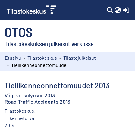
(c
OTOS
Tilastokeskuksen julkaisut verkossa
Etusivu
Tilastokeskus
Tilastojulkaisut
Kokoelmat
Tieliikenneonnettomuudet 2013
Selaa
Tieliikenneonnettomuudet 2013
Vägtrafikolyckor 2013
Road Traffic Accidents 2013
Tilastokeskus:
Liikenneturva
2014