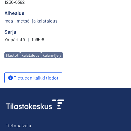
1236-6382
Aihealue
maa-, metsä- ja kalatalous
Sarja
Ympäristö
|
1995:8
Avainsanat
tilastot
kalatalous
kalanviljely
Tietueen kaikki tiedot
Tietopalvelu