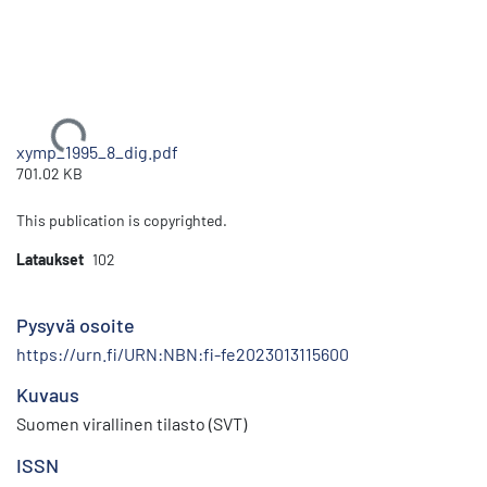
Ladataan...
xymp_1995_8_dig.pdf
701.02 KB
This publication is copyrighted.
Lataukset
102
Pysyvä osoite
https://urn.fi/URN:NBN:fi-fe2023013115600
Kuvaus
Suomen virallinen tilasto (SVT)
ISSN