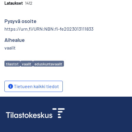
Lataukset
1412
Pysyvä osoite
https://urn.fi/URN:NBN:fi-fe2023013111833
Aihealue
vaalit
Avainsanat
tilastot
vaalit
eduskuntavaalit
Tietueen kaikki tiedot