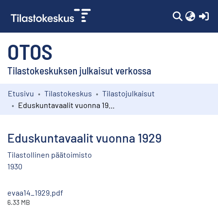
(c
OTOS
Tilastokeskuksen julkaisut verkossa
Etusivu
Tilastokeskus
Tilastojulkaisut
Kokoelmat
Eduskuntavaalit vuonna 1929
Selaa
Eduskuntavaalit vuonna 1929
Tilastollinen päätoimisto
1930
evaa14_1929.pdf
6.33 MB