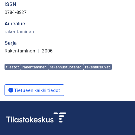
ISSN
0784-8927
Aihealue
rakentaminen
Sarja
Rakentaminen
|
2006
Avainsanat
tilastot
rakentaminen
rakennustuotanto
rakennusluvat
Tietueen kaikki tiedot