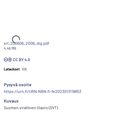
Ladataan...
xrl_200606_2006_dig.pdf
4.46 MB
CC BY 4.0
Lataukset
106
Pysyvä osoite
https://urn.fi/URN:NBN:fi-fe2023013118653
Kuvaus
Suomen virallinen tilasto (SVT)