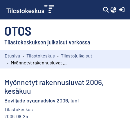
(c
OTOS
Tilastokeskuksen julkaisut verkossa
Etusivu
Tilastokeskus
Tilastojulkaisut
Kokoelmat
Myönnetyt rakennusluvat 2006, kesäkuu
Selaa
Myönnetyt rakennusluvat 2006,
kesäkuu
Beviljade byggnadslov 2006, juni
Tilastokeskus
2006-08-25