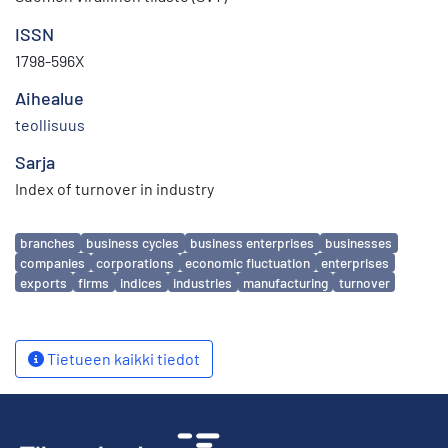
ISSN
1798-596X
Aihealue
teollisuus
Sarja
Index of turnover in industry
Avainsanat
branches
business cycles
business enterprises
businesses
companies
corporations
economic fluctuation
enterprises
exports
firms
indices
industries
manufacturing
turnover
Tietueen kaikki tiedot