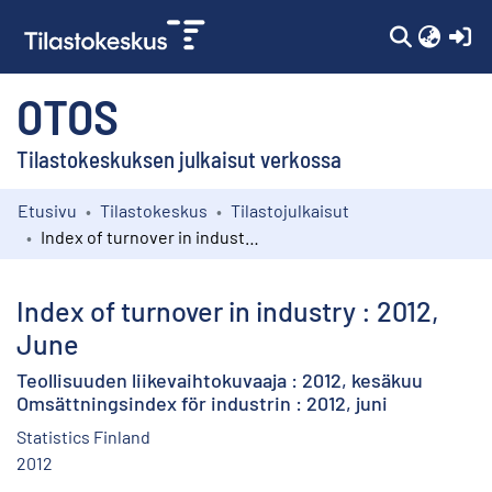
(c
OTOS
Tilastokeskuksen julkaisut verkossa
Etusivu
Tilastokeskus
Tilastojulkaisut
Kokoelmat
Index of turnover in industry : 2012, June
Selaa
Index of turnover in industry : 2012,
June
Teollisuuden liikevaihtokuvaaja : 2012, kesäkuu
Omsättningsindex för industrin : 2012, juni
Statistics Finland
2012