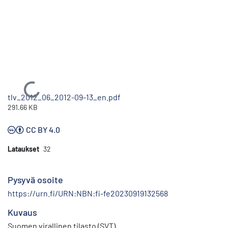
Ladataan...
tlv_2012_06_2012-09-13_en.pdf
291.66 KB
CC BY 4.0
Lataukset
32
Pysyvä osoite
https://urn.fi/URN:NBN:fi-fe20230919132568
Kuvaus
Suomen virallinen tilasto (SVT)