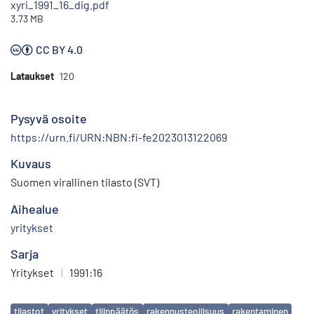
xyri_1991_16_dig.pdf
3.73 MB
CC BY 4.0
Lataukset
120
Pysyvä osoite
https://urn.fi/URN:NBN:fi-fe2023013122069
Kuvaus
Suomen virallinen tilasto (SVT)
Aihealue
yritykset
Sarja
Yritykset
|
1991:16
Avainsanat
tilastot
yritykset
tilinpäätös
rakennusteollisuus
rakentaminen