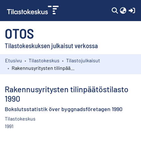
(c
OTOS
Tilastokeskuksen julkaisut verkossa
Etusivu
Tilastokeskus
Tilastojulkaisut
Kokoelmat
Rakennusyritysten tilinpäätöstilasto 1990
Selaa
Rakennusyritysten tilinpäätöstilasto
1990
Bokslutsstatistik över byggnadsföretagen 1990
Tilastokeskus
1991