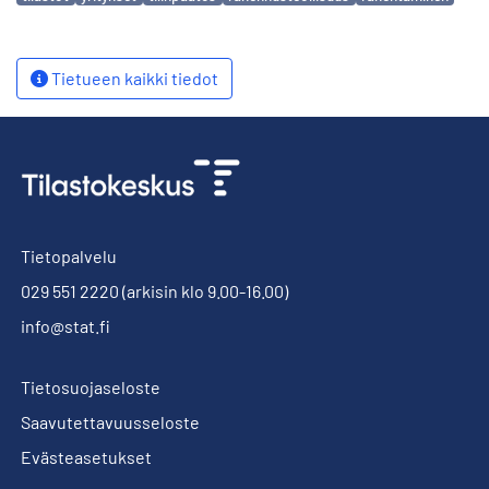
Tietueen kaikki tiedot
Tietopalvelu
029 551 2220
(arkisin klo 9.00-16.00)
info@stat.fi
Tietosuojaseloste
Saavutettavuusseloste
Evästeasetukset