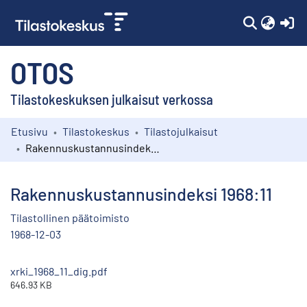
(c
OTOS
Tilastokeskuksen julkaisut verkossa
Etusivu
Tilastokeskus
Tilastojulkaisut
Kokoelmat
Rakennuskustannusindeksi 1968:11
Selaa
Rakennuskustannusindeksi 1968:11
Tilastollinen päätoimisto
1968-12-03
xrki_1968_11_dig.pdf
646.93 KB