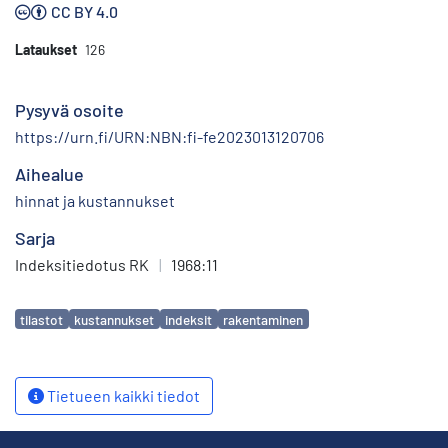
CC BY 4.0
Lataukset
126
Pysyvä osoite
https://urn.fi/URN:NBN:fi-fe2023013120706
Aihealue
hinnat ja kustannukset
Sarja
Indeksitiedotus RK
|
1968:11
Avainsanat
tilastot
kustannukset
indeksit
rakentaminen
Tietueen kaikki tiedot