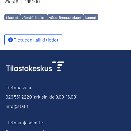
Väestö
|
1994:10
Avainsanat
tilastot
väestötilastot
väestönmuutokset
kunnat
Tietueen kaikki tiedot
Tietopalvelu
029 551 2220
(arkisin klo 9.00-16.00)
info@stat.fi
Tietosuojaseloste