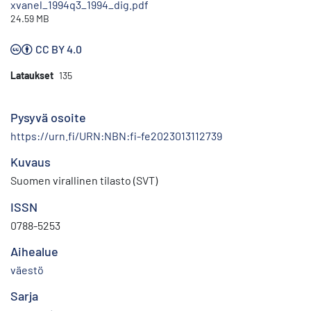
xvanel_1994q3_1994_dig.pdf
24.59 MB
CC BY 4.0
Lataukset
135
Pysyvä osoite
https://urn.fi/URN:NBN:fi-fe2023013112739
Kuvaus
Suomen virallinen tilasto (SVT)
ISSN
0788-5253
Aihealue
väestö
Sarja