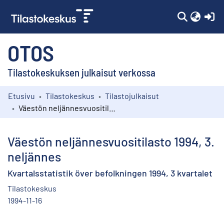
(c
OTOS
Tilastokeskuksen julkaisut verkossa
Etusivu
Tilastokeskus
Tilastojulkaisut
Kokoelmat
Väestön neljännesvuositilasto 1994, 3. neljännes
Selaa
Väestön neljännesvuositilasto 1994, 3.
neljännes
Kvartalsstatistik över befolkningen 1994, 3 kvartalet
Tilastokeskus
1994-11-16