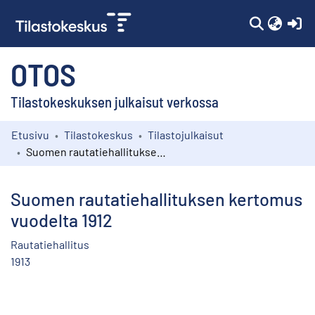
(c
OTOS
Tilastokeskuksen julkaisut verkossa
Etusivu
Tilastokeskus
Tilastojulkaisut
Kokoelmat
Suomen rautatiehallituksen kertomus vuodelta 1912
Selaa
Suomen rautatiehallituksen kertomus
vuodelta 1912
Rautatiehallitus
1913