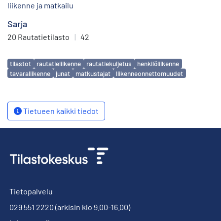
liikenne ja matkailu
Sarja
20 Rautatietilasto
|
42
Avainsanat
tilastot
rautatieliikenne
rautatiekuljetus
henkilöliikenne
tavaraliikenne
junat
matkustajat
liikenneonnettomuudet
Tietueen kaikki tiedot
Tietopalvelu
029 551 2220
(arkisin klo 9.00-16.00)