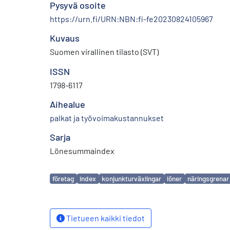
Pysyvä osoite
https://urn.fi/URN:NBN:fi-fe20230824105967
Kuvaus
Suomen virallinen tilasto (SVT)
ISSN
1798-6117
Aihealue
palkat ja työvoimakustannukset
Sarja
Lönesummaindex
Avainsanat
företag
index
konjunkturväxlingar
löner
näringsgrenar
Tietueen kaikki tiedot