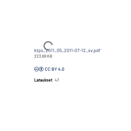
Ladataan...
ktps_2011_05_2011-07-12_sv.pdf
223.69 KB
CC BY 4.0
Lataukset
47