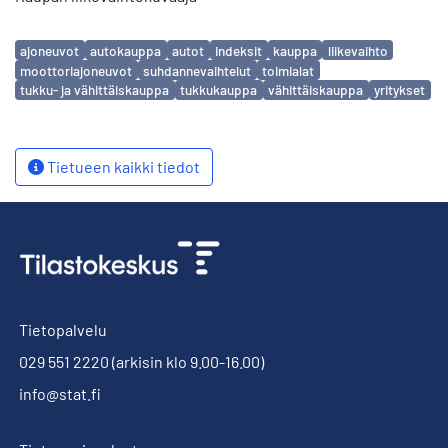
Avainsanat
ajoneuvot
autokauppa
autot
indeksit
kauppa
liikevaihto
moottoriajoneuvot
suhdannevaihtelut
toimialat
tukku- ja vähittäiskauppa
tukkukauppa
vähittäiskauppa
yritykset
Tietueen kaikki tiedot
Tietopalvelu
029 551 2220
(arkisin klo 9.00-16.00)
info@stat.fi