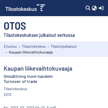
(c
OTOS
Tilastokeskuksen julkaisut verkossa
Etusivu
Tilastokeskus
Tilastojulkaisut
Kokoelmat
Kaupan liikevaihtokuvaaja
Selaa
Kaupan liikevaihtokuvaaja
Omsättning inom handeln
Turnover of trade
Tilastokeskus
2013
klv_2013_02_2013-04-12_fi.pdf