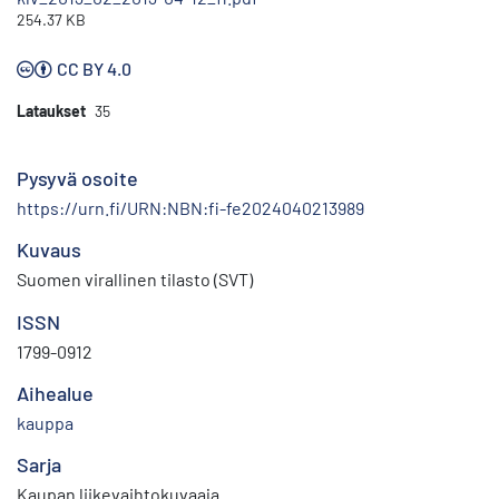
254.37 KB
CC BY 4.0
Lataukset
35
Pysyvä osoite
https://urn.fi/URN:NBN:fi-fe2024040213989
Kuvaus
Suomen virallinen tilasto (SVT)
ISSN
1799-0912
Aihealue
kauppa
Sarja
Kaupan liikevaihtokuvaaja