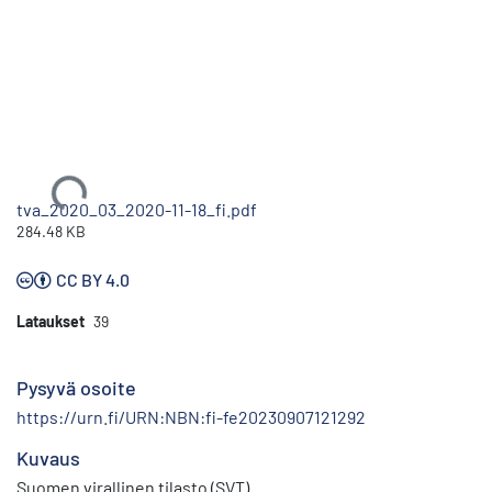
Ladataan...
tva_2020_03_2020-11-18_fi.pdf
284.48 KB
CC BY 4.0
Lataukset
39
Pysyvä osoite
https://urn.fi/URN:NBN:fi-fe20230907121292
Kuvaus
Suomen virallinen tilasto (SVT)