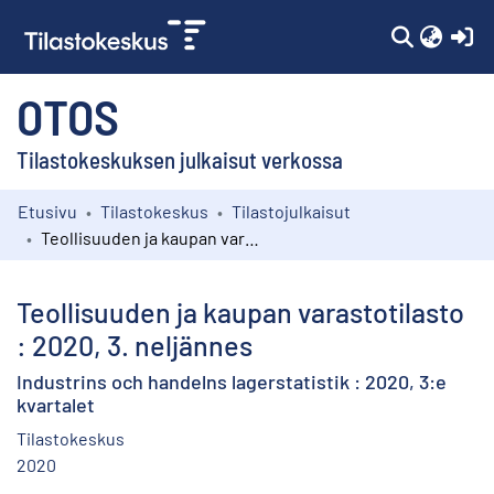
(c
OTOS
Tilastokeskuksen julkaisut verkossa
Etusivu
Tilastokeskus
Tilastojulkaisut
Kokoelmat
Teollisuuden ja kaupan varastotilasto : 2020, 3. neljännes
Selaa
Teollisuuden ja kaupan varastotilasto
: 2020, 3. neljännes
Industrins och handelns lagerstatistik : 2020, 3:e
kvartalet
Tilastokeskus
2020