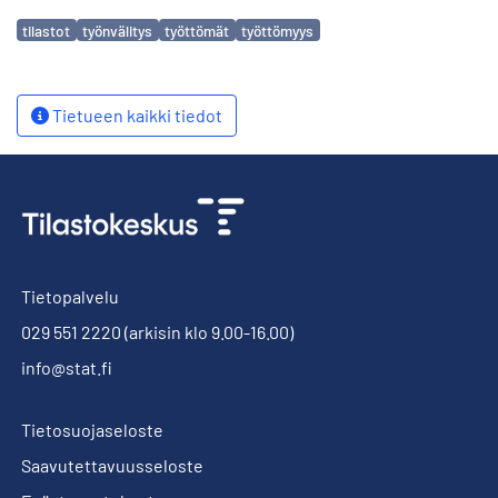
Avainsanat
tilastot
työnvälitys
työttömät
työttömyys
Tietueen kaikki tiedot
Tietopalvelu
029 551 2220
(arkisin klo 9.00-16.00)
info@stat.fi
Tietosuojaseloste
Saavutettavuusseloste