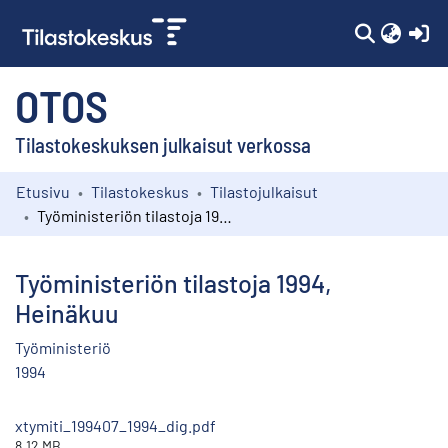
(c
OTOS
Tilastokeskuksen julkaisut verkossa
Etusivu
Tilastokeskus
Tilastojulkaisut
Kokoelmat
Työministeriön tilastoja 1994, Heinäkuu
Selaa
Työministeriön tilastoja 1994,
Heinäkuu
Työministeriö
1994
xtymiti_199407_1994_dig.pdf
8.12 MB