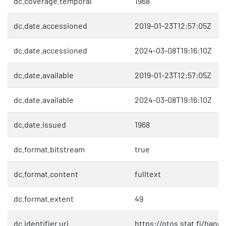
dc.coverage.temporal
1968
dc.date.accessioned
2019-01-23T12:57:05Z
dc.date.accessioned
2024-03-08T19:16:10Z
dc.date.available
2019-01-23T12:57:05Z
dc.date.available
2024-03-08T19:16:10Z
dc.date.issued
1968
dc.format.bitstream
true
dc.format.content
fulltext
dc.format.extent
49
dc.identifier.uri
https://otos.stat.fi/hand