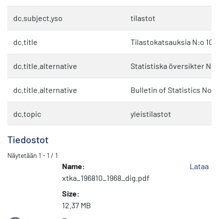
dc.subject.yso
tilastot
dc.title
Tilastokatsauksia N:o 10 
dc.title.alternative
Statistiska översikter Nr 
dc.title.alternative
Bulletin of Statistics No. 
dc.topic
yleistilastot
Tiedostot
Näytetään
1 - 1 / 1
Name:
Lataa
xtka_196810_1968_dig.pdf
Size:
12.37 MB