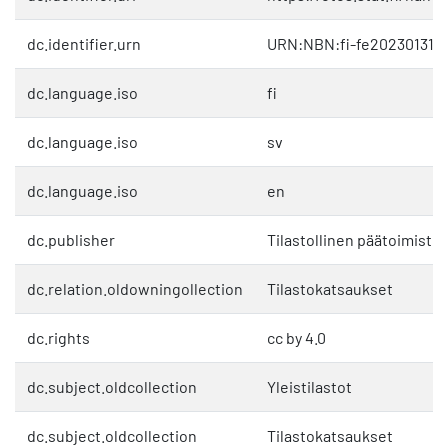
dc.identifier.urn
URN:NBN:fi-fe2023013116
dc.language.iso
fi
dc.language.iso
sv
dc.language.iso
en
dc.publisher
Tilastollinen päätoimisto
dc.relation.oldowningollection
Tilastokatsaukset
dc.rights
cc by 4.0
dc.subject.oldcollection
Yleistilastot
dc.subject.oldcollection
Tilastokatsaukset