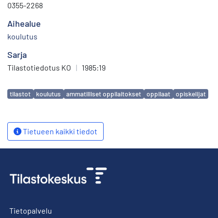
0355-2268
Aihealue
koulutus
Sarja
Tilastotiedotus KO
|
1985:19
Avainsanat
tilastot
koulutus
ammatilliset oppilaitokset
oppilaat
opiskelijat
Tietueen kaikki tiedot
Tietopalvelu