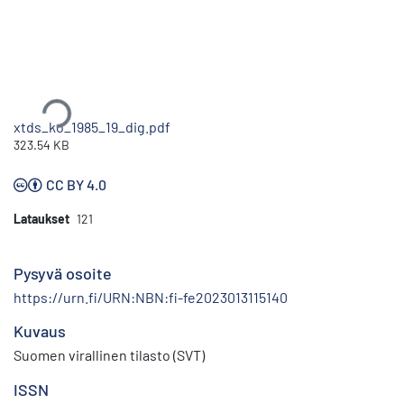
Ladataan...
xtds_ko_1985_19_dig.pdf
323.54 KB
CC BY 4.0
Lataukset
121
Pysyvä osoite
https://urn.fi/URN:NBN:fi-fe2023013115140
Kuvaus
Suomen virallinen tilasto (SVT)
ISSN