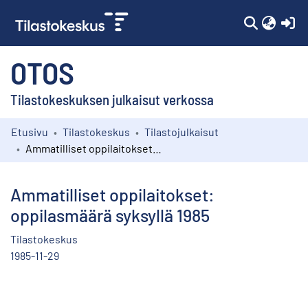
(c
OTOS
Tilastokeskuksen julkaisut verkossa
Etusivu
Tilastokeskus
Tilastojulkaisut
Kokoelmat
Ammatilliset oppilaitokset: oppilasmäärä syksyllä 1985
Selaa
Ammatilliset oppilaitokset:
oppilasmäärä syksyllä 1985
Tilastokeskus
1985-11-29