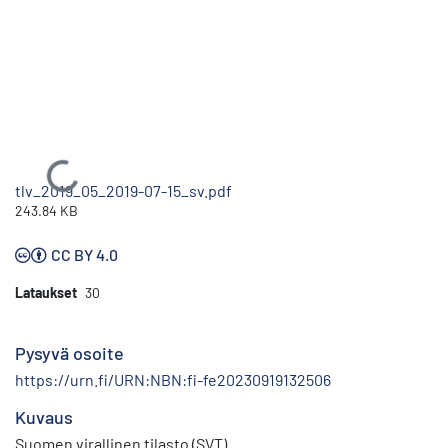
Ladataan...
tlv_2019_05_2019-07-15_sv.pdf
243.84 KB
CC BY 4.0
Lataukset
30
Pysyvä osoite
https://urn.fi/URN:NBN:fi-fe20230919132506
Kuvaus
Suomen virallinen tilasto (SVT)