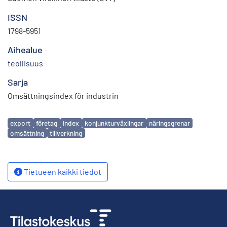
ISSN
1798-5951
Aihealue
teollisuus
Sarja
Omsättningsindex för industrin
Avainsanat
export
företag
index
konjunkturväxlingar
näringsgrenar
omsättning
tillverkning
Tietueen kaikki tiedot