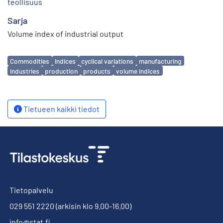
teollisuus
Sarja
Volume index of industrial output
Avainsanat
Commodities
indices
cyclical variations
manufacturing
industries
production
products
volume indices
Tietueen kaikki tiedot
Tietopalvelu
029 551 2220
(arkisin klo 9.00-16.00)
info@stat.fi