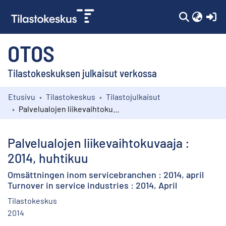
(c
OTOS
Tilastokeskuksen julkaisut verkossa
Etusivu
Tilastokeskus
Tilastojulkaisut
Kokoelmat
Palvelualojen liikevaihtokuvaaja : 2014, huhtikuu
Selaa
Palvelualojen liikevaihtokuvaaja :
2014, huhtikuu
Omsättningen inom servicebranchen : 2014, april
Turnover in service industries : 2014, April
Tilastokeskus
2014