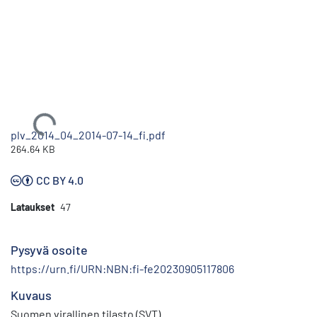
Ladataan...
plv_2014_04_2014-07-14_fi.pdf
264.64 KB
CC BY 4.0
Lataukset
47
Pysyvä osoite
https://urn.fi/URN:NBN:fi-fe20230905117806
Kuvaus
Suomen virallinen tilasto (SVT)