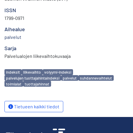
ISSN
1799-0971
Aihealue
palvelut
Sarja
Palvelualojen liikevaihtokuvaaja
Avainsanat
indeksit
liikevaihto
volyymi-indeksi
palvelujen tuottajahintaindeksi
palvelut
suhdannevaihtelut
toimialat
tuottajahinnat
Tietueen kaikki tiedot