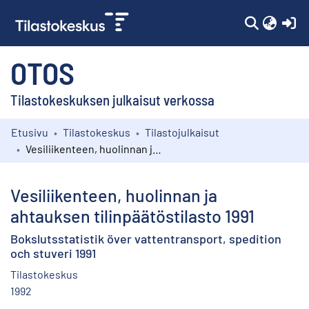
(c
OTOS
Tilastokeskuksen julkaisut verkossa
Etusivu
Tilastokeskus
Tilastojulkaisut
Kokoelmat
Vesiliikenteen, huolinnan ja ahtauksen tilinpäätöstilasto 1991
Selaa
Vesiliikenteen, huolinnan ja
ahtauksen tilinpäätöstilasto 1991
Bokslutsstatistik över vattentransport, spedition
och stuveri 1991
Tilastokeskus
1992