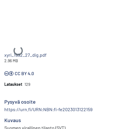
Ladataan...
xyri_1992_27_dig.pdf
2.96 MB
CC BY 4.0
Lataukset
129
Pysyvä osoite
https://urn.fi/URN:NBN:fi-fe2023013122159
Kuvaus
Suomen virallinen tilasto (SVT)