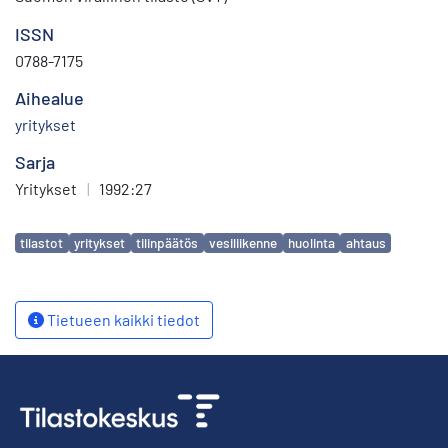
ISSN
0788-7175
Aihealue
yritykset
Sarja
Yritykset
|
1992:27
Avainsanat
tilastot
yritykset
tilinpäätös
vesiliikenne
huolinta
ahtaus
Tietueen kaikki tiedot