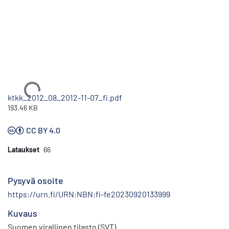
Ladataan...
ktkk_2012_08_2012-11-07_fi.pdf
193.46 KB
CC BY 4.0
Lataukset
66
Pysyvä osoite
https://urn.fi/URN:NBN:fi-fe20230920133999
Kuvaus
Suomen virallinen tilasto (SVT)