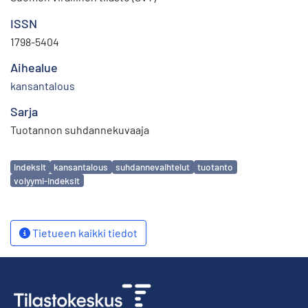
ISSN
1798-5404
Aihealue
kansantalous
Sarja
Tuotannon suhdannekuvaaja
Avainsanat
indeksit
kansantalous
suhdannevaihtelut
tuotanto
volyymi-indeksit
Tietueen kaikki tiedot