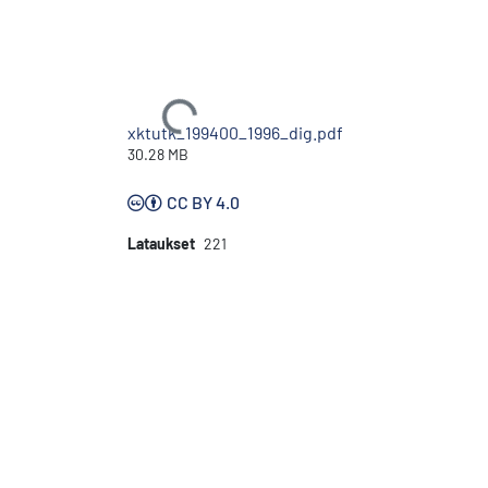
Ladataan...
xktutk_199400_1996_dig.pdf
30.28 MB
CC BY 4.0
Lataukset
221