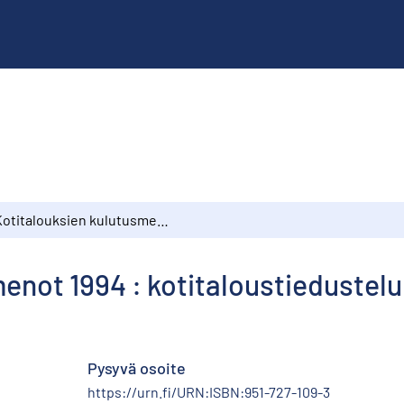
Kotitalouksien kulutusmenot 1994 : kotitaloustiedustelu
enot 1994 : kotitaloustiedustelu
Pysyvä osoite
https://urn.fi/URN:ISBN:951-727-109-3