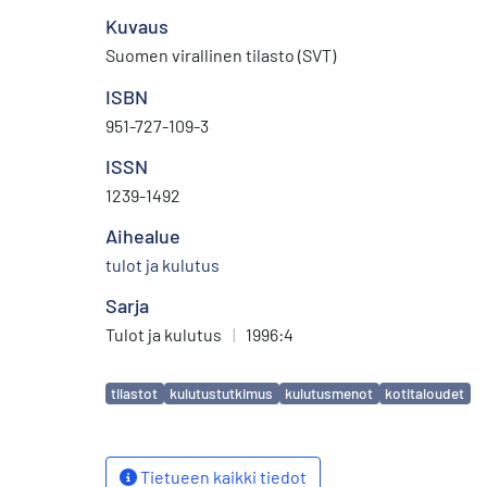
Kuvaus
Suomen virallinen tilasto (SVT)
ISBN
951-727-109-3
ISSN
1239-1492
Aihealue
tulot ja kulutus
Sarja
Tulot ja kulutus
|
1996:4
Avainsanat
tilastot
kulutustutkimus
kulutusmenot
kotitaloudet
Tietueen kaikki tiedot