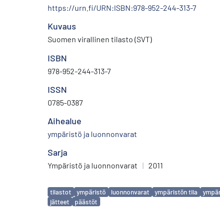
https://urn.fi/URN:ISBN:978-952-244-313-7
Kuvaus
Suomen virallinen tilasto (SVT)
ISBN
978-952-244-313-7
ISSN
0785-0387
Aihealue
ympäristö ja luonnonvarat
Sarja
Ympäristö ja luonnonvarat
|
2011
Avainsanat
tilastot
ympäristö
luonnonvarat
ympäristön tila
ympär
jätteet
päästöt