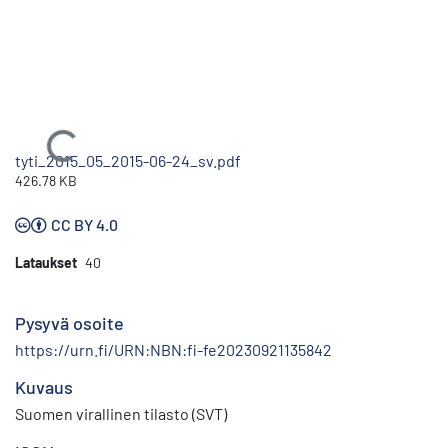
Ladataan...
tyti_2015_05_2015-06-24_sv.pdf
426.78 KB
CC BY 4.0
Lataukset
40
Pysyvä osoite
https://urn.fi/URN:NBN:fi-fe20230921135842
Kuvaus
Suomen virallinen tilasto (SVT)