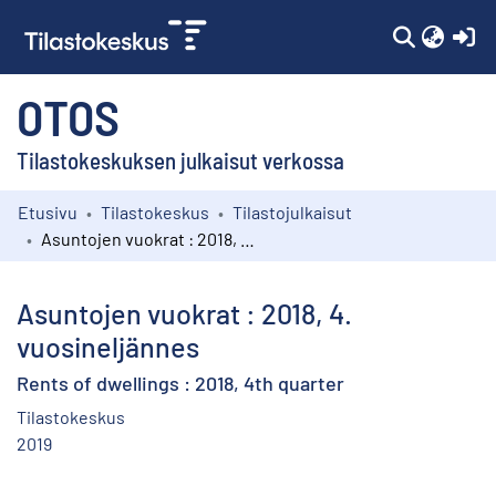
(c
OTOS
Tilastokeskuksen julkaisut verkossa
Etusivu
Tilastokeskus
Tilastojulkaisut
Kokoelmat
Asuntojen vuokrat : 2018, 4. vuosineljännes
Selaa
Asuntojen vuokrat : 2018, 4.
vuosineljännes
Rents of dwellings : 2018, 4th quarter
Tilastokeskus
2019