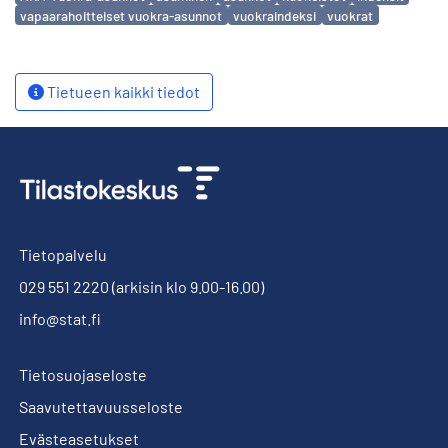
vapaarahoitteiset vuokra-asunnot
vuokraindeksi
vuokrat
Tietueen kaikki tiedot
Tietopalvelu
029 551 2220
(arkisin klo 9.00-16.00)
info@stat.fi
Tietosuojaseloste
Saavutettavuusseloste
Evästeasetukset