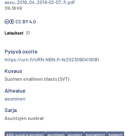
asvu_2018_04_2019-02-07_fi.pdf
316.38 KB
CC BY 4.0
Lataukset
37
Pysyvä osoite
https://urn.fi/URN:NBN:fi-fe20230904116181
Kuvaus
Suomen virallinen tilasto (SVT)
Aihealue
asuminen
Sarja
Asuntojen vuokrat
Avainsanat
ARA-vuokra-asunnot
asuminen
asunnot
huoneistot
indeksit