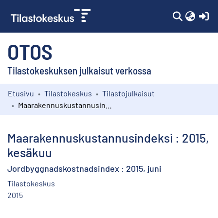
(c
OTOS
Tilastokeskuksen julkaisut verkossa
Etusivu
Tilastokeskus
Tilastojulkaisut
Kokoelmat
Maarakennuskustannusindeksi : 2015, kesäkuu
Selaa
Maarakennuskustannusindeksi : 2015,
kesäkuu
Jordbyggnadskostnadsindex : 2015, juni
Tilastokeskus
2015