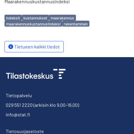
Maarakennuskustannusindeksi
Avainsanat
indeksit
kustannukset
maarakennus
maarakennuskustannusindeksi
rakentaminen
Tietueen kaikki tiedot
Tietopalvelu
029 551 2220
(arkisin klo 9.00-16.00)
info@stat.fi
Tietosuojaseloste