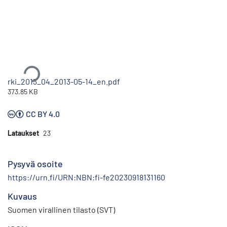
Ladataan...
rki_2013_04_2013-05-14_en.pdf
373.85 KB
CC BY 4.0
Lataukset
23
Pysyvä osoite
https://urn.fi/URN:NBN:fi-fe20230918131160
Kuvaus
Suomen virallinen tilasto (SVT)