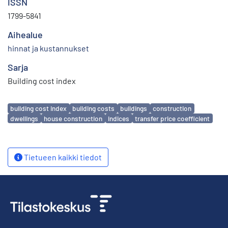
ISSN
1799-5841
Aihealue
hinnat ja kustannukset
Sarja
Building cost index
Avainsanat
building cost index
building costs
buildings
construction
dwellings
house construction
indices
transfer price coefficient
Tietueen kaikki tiedot