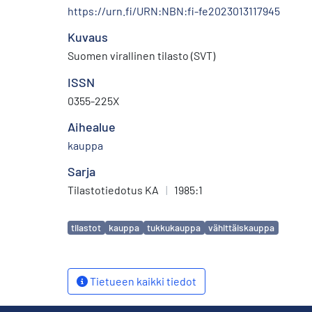
https://urn.fi/URN:NBN:fi-fe2023013117945
Kuvaus
Suomen virallinen tilasto (SVT)
ISSN
0355-225X
Aihealue
kauppa
Sarja
Tilastotiedotus KA
|
1985:1
Avainsanat
tilastot
kauppa
tukkukauppa
vähittäiskauppa
Tietueen kaikki tiedot