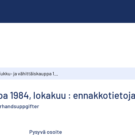
Tukku- ja vähittäiskauppa 1984, lokakuu : ennakkotietoja
pa 1984, lokakuu : ennakkotietoj
förhandsuppgifter
Pysyvä osoite