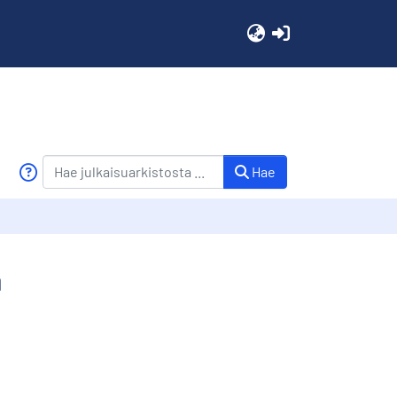
(current)
Hae
a