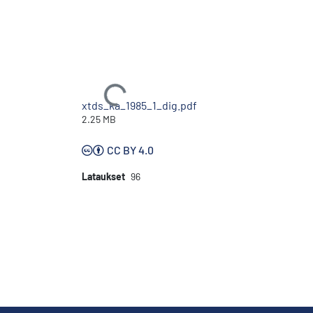
Ladataan...
xtds_ka_1985_1_dig.pdf
2.25 MB
CC BY 4.0
Lataukset
96