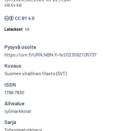
416.54 KB
CC BY 4.0
Lataukset
48
Pysyvä osoite
https://urn.fi/URN:NBN:fi-fe20230921135737
Kuvaus
Suomen virallinen tilasto (SVT)
ISSN
1798-7830
Aihealue
työmarkkinat
Sarja
Työvoimatutkimus