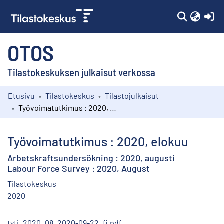
(c
OTOS
Tilastokeskuksen julkaisut verkossa
Etusivu
Tilastokeskus
Tilastojulkaisut
Kokoelmat
Työvoimatutkimus : 2020, elokuu
Selaa
Työvoimatutkimus : 2020, elokuu
Arbetskraftsundersökning : 2020, augusti
Labour Force Survey : 2020, August
Tilastokeskus
2020
tyti_2020_08_2020-09-22_fi.pdf