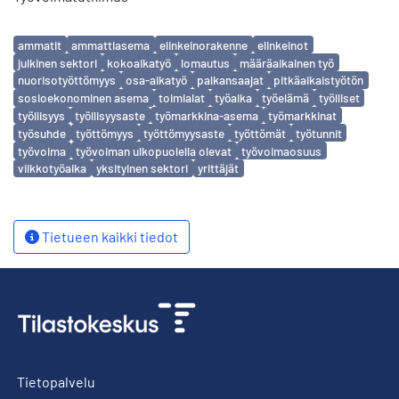
Avainsanat
ammatit
ammattiasema
elinkeinorakenne
elinkeinot
julkinen sektori
kokoaikatyö
lomautus
määräaikainen työ
nuorisotyöttömyys
osa-aikatyö
palkansaajat
pitkäaikaistyötön
sosioekonominen asema
toimialat
työaika
työelämä
työlliset
työllisyys
työllisyysaste
työmarkkina-asema
työmarkkinat
työsuhde
työttömyys
työttömyysaste
työttömät
työtunnit
työvoima
työvoiman ulkopuolella olevat
työvoimaosuus
viikkotyöaika
yksityinen sektori
yrittäjät
Tietueen kaikki tiedot
Tietopalvelu