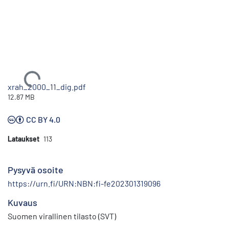
Ladataan...
xrah_2000_11_dig.pdf
12.87 MB
CC BY 4.0
Lataukset
113
Pysyvä osoite
https://urn.fi/URN:NBN:fi-fe202301319096
Kuvaus
Suomen virallinen tilasto (SVT)