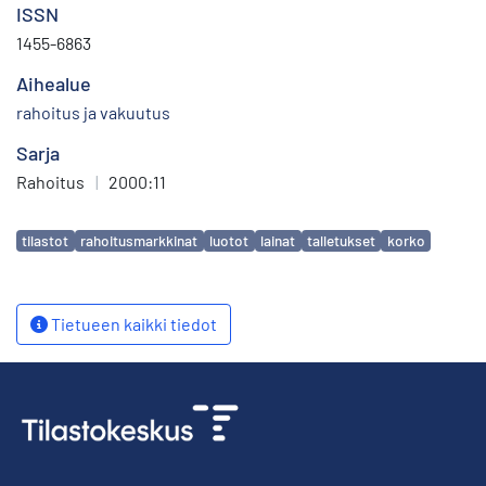
ISSN
1455-6863
Aihealue
rahoitus ja vakuutus
Sarja
Rahoitus
|
2000:11
Avainsanat
tilastot
rahoitusmarkkinat
luotot
lainat
talletukset
korko
Tietueen kaikki tiedot