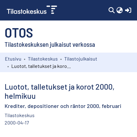
(c
OTOS
Tilastokeskuksen julkaisut verkossa
Etusivu
Tilastokeskus
Tilastojulkaisut
Kokoelmat
Luotot, talletukset ja korot 2000, helmikuu
Selaa
Luotot, talletukset ja korot 2000,
helmikuu
Krediter, depositioner och räntor 2000, februari
Tilastokeskus
2000-04-17