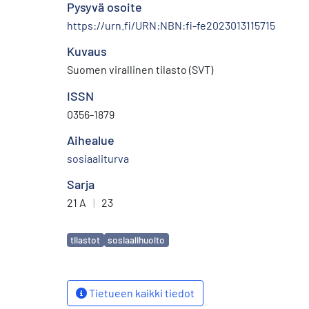
Pysyvä osoite
https://urn.fi/URN:NBN:fi-fe2023013115715
Kuvaus
Suomen virallinen tilasto (SVT)
ISSN
0356-1879
Aihealue
sosiaaliturva
Sarja
21 A
|
23
Avainsanat
tilastot
sosiaalihuolto
Tietueen kaikki tiedot