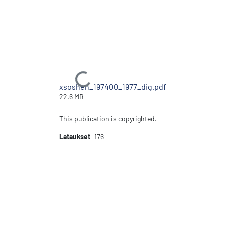
Ladataan...
xsoshen_197400_1977_dig.pdf
22.6 MB
This publication is copyrighted.
Lataukset
176