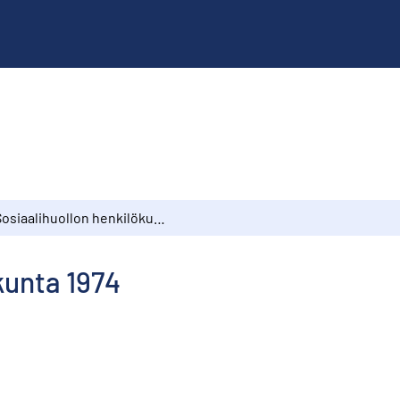
Sosiaalihuollon henkilökunta 1974
kunta 1974