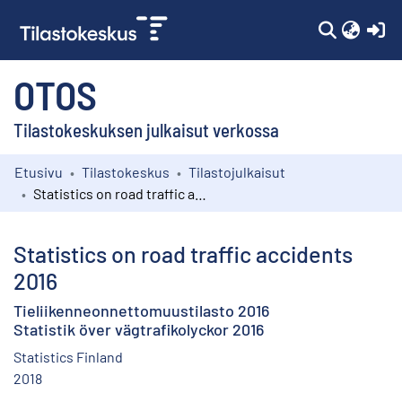
(c
OTOS
Tilastokeskuksen julkaisut verkossa
Etusivu
Tilastokeskus
Tilastojulkaisut
Kokoelmat
Statistics on road traffic accidents 2016
Selaa
Statistics on road traffic accidents
2016
Tieliikenneonnettomuustilasto 2016
Statistik över vägtrafikolyckor 2016
Statistics Finland
2018