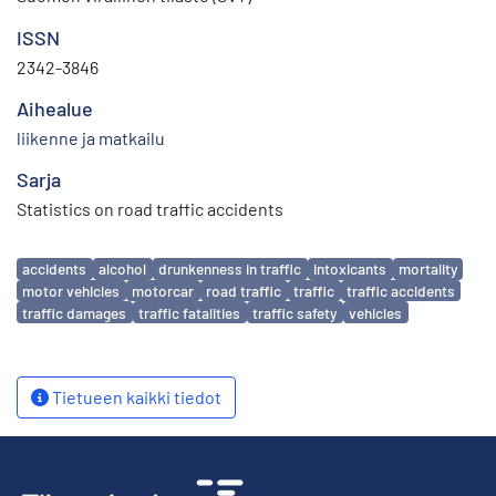
ISSN
2342-3846
Aihealue
liikenne ja matkailu
Sarja
Statistics on road traffic accidents
Avainsanat
accidents
alcohol
drunkenness in traffic
intoxicants
mortality
motor vehicles
motorcar
road traffic
traffic
traffic accidents
traffic damages
traffic fatalities
traffic safety
vehicles
Tietueen kaikki tiedot