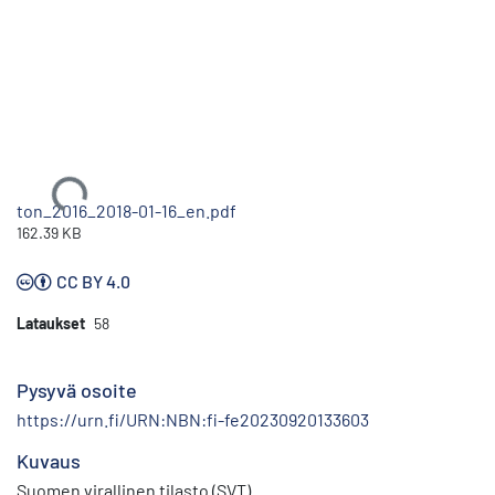
Ladataan...
ton_2016_2018-01-16_en.pdf
162.39 KB
CC BY 4.0
Lataukset
58
Pysyvä osoite
https://urn.fi/URN:NBN:fi-fe20230920133603
Kuvaus
Suomen virallinen tilasto (SVT)