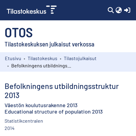
(c
OTOS
Tilastokeskuksen julkaisut verkossa
Etusivu
Tilastokeskus
Tilastojulkaisut
Kokoelmat
Befolkningens utbildningsstruktur 2013
Selaa
Befolkningens utbildningsstruktur
2013
Väestön koulutusrakenne 2013
Educational structure of population 2013
Statistikcentralen
2014