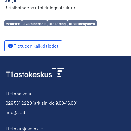
Befolkningens utbildningsstruktur
Avainsanat
examina
examinerade
utbildning
utbildningsnivå
Tietueen kaikki tiedot
Tietopalvelu
029 551 2220
(arkisin klo 9.00-16.00)
info@stat.fi
Tietosuojaseloste