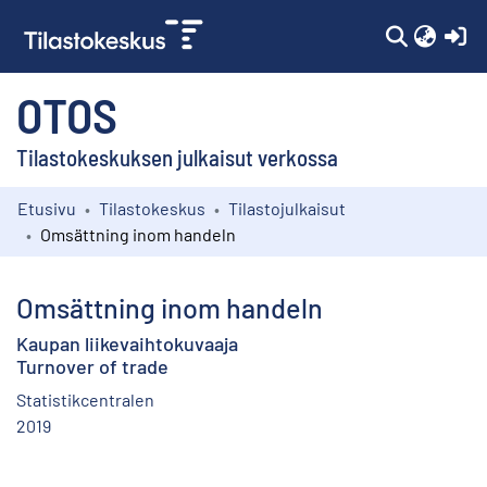
(c
OTOS
Tilastokeskuksen julkaisut verkossa
Etusivu
Tilastokeskus
Tilastojulkaisut
Kokoelmat
Omsättning inom handeln
Selaa
Omsättning inom handeln
Kaupan liikevaihtokuvaaja
Turnover of trade
Statistikcentralen
2019