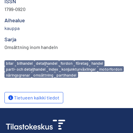
ISSN
1799-0920
Aihealue
kauppa
Sarja
Omsättning inom handeln
Avainsanat
bilar
bilhandel
detaljhandel
fordon
företag
handel
parti- och detaljhandel
index
konjunkturväxlingar
motorfordon
näringsgrenar
omsättning
partihandel
Tietueen kaikki tiedot