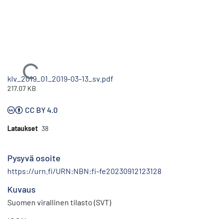
Ladataan...
klv_2019_01_2019-03-13_sv.pdf
217.07 KB
CC BY 4.0
Lataukset
38
Pysyvä osoite
https://urn.fi/URN:NBN:fi-fe20230912123128
Kuvaus
Suomen virallinen tilasto (SVT)