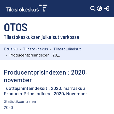
(c
OTOS
Tilastokeskuksen julkaisut verkossa
Etusivu
Tilastokeskus
Tilastojulkaisut
Kokoelmat
Producentprisindexen : 2020, november
Selaa
Producentprisindexen : 2020,
november
Tuottajahintaindeksit : 2020, marraskuu
Producer Price Indices : 2020, November
Statistikcentralen
2020