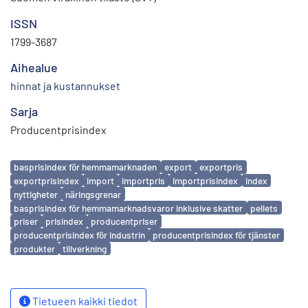
ISSN
1799-3687
Aihealue
hinnat ja kustannukset
Sarja
Producentprisindex
Avainsanat
basprisindex för hemmamarknaden
export
exportpris
exportprisindex
import
importpris
importprisindex
index
nyttigheter
näringsgrenar
basprisindex för hemmamarknadsvaror inklusive skatter
pellets
priser
prisindex
producentpriser
producentprisindex för industrin
producentprisindex för tjänster
produkter
tillverkning
Tietueen kaikki tiedot