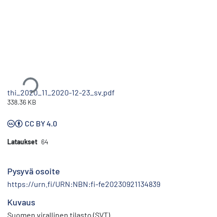
Ladataan...
thi_2020_11_2020-12-23_sv.pdf
338.36 KB
CC BY 4.0
Lataukset
64
Pysyvä osoite
https://urn.fi/URN:NBN:fi-fe20230921134839
Kuvaus
Suomen virallinen tilasto (SVT)