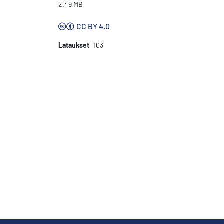
2.49 MB
CC BY 4.0
Lataukset
103