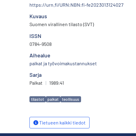
https://urn.fi/URN:NBN:fi-fe2023013124027
Kuvaus
Suomen virallinen tilasto (SVT)
ISSN
0784-9508
Aihealue
palkat ja työvoimakustannukset
Sarja
Palkat
|
1989:41
Avainsanat
tilastot
palkat
teollisuus
Tietueen kaikki tiedot