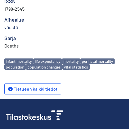
ISSN
1798-2545
Aihealue
väestö
Sarja
Deaths
Avainsanat
infant mortality
life expectancy
mortality
perinatal mortality
population
population changes
vital statistics
Tietueen kaikki tiedot