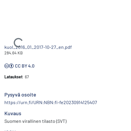
Ladataan...
kuol_2016_01_2017-10-27_en.pdf
284.64 KB
CC BY 4.0
Lataukset
67
Pysyvä osoite
https://urn.fi/URN:NBN:fi-fe20230914125407
Kuvaus
Suomen virallinen tilasto (SVT)