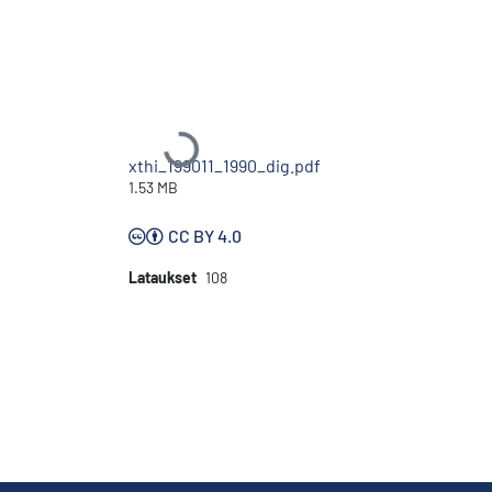
Ladataan...
xthi_199011_1990_dig.pdf
1.53 MB
CC BY 4.0
Lataukset
108