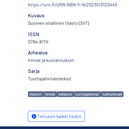
https://urn.fi/URN:NBN:fi-fe2023013120445
Kuvaus
Suomen virallinen tilasto (SVT)
ISSN
0784-817X
Aihealue
hinnat ja kustannukset
Sarja
Tuottajahintaindeksit
Avainsanat
tilastot
hinnat
indeksit
tuottajahinnat
tukkuhinnat
Tietueen kaikki tiedot