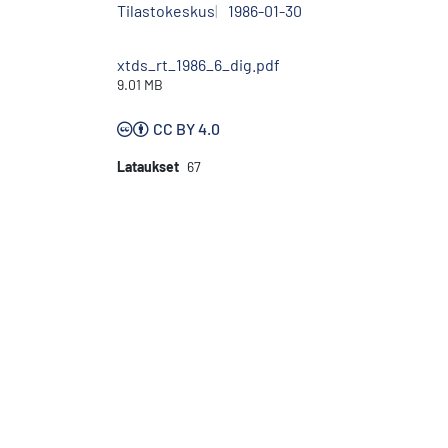
Tilastokeskus
1986-01-30
xtds_rt_1986_6_dig.pdf
9.01 MB
CC BY 4.0
Lataukset
67