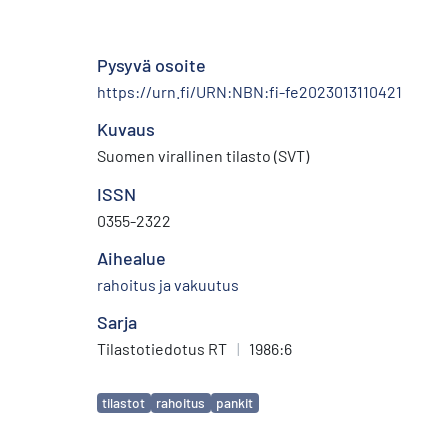
Pysyvä osoite
https://urn.fi/URN:NBN:fi-fe2023013110421
Kuvaus
Suomen virallinen tilasto (SVT)
ISSN
0355-2322
Aihealue
rahoitus ja vakuutus
Sarja
Tilastotiedotus RT
|
1986:6
Avainsanat
tilastot
rahoitus
pankit