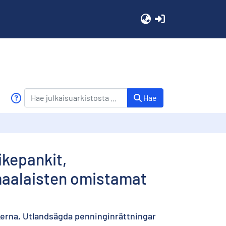
(current)
Hae
ikepankit,
omaalaisten omistamat
erna, Utlandsägda penninginrättningar