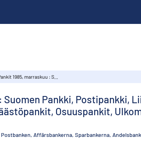
Pankit 1985, marraskuu : Suomen Pankki, Postipankki, Liikepankit, Kiinnitysluottopankit, Säästöpankit, Osuuspankit, Ulkomaalaisten omistamat rahalaitokset
: Suomen Pankki, Postipankki, Li
 Säästöpankit, Osuuspankit, Ulk
, Postbanken, Affärsbankerna, Sparbankerna, Andelsbank