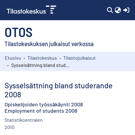
(c
OTOS
Tilastokeskuksen julkaisut verkossa
Etusivu
Tilastokeskus
Tilastojulkaisut
Kokoelmat
Sysselsättning bland studerande 2008
Selaa
Sysselsättning bland studerande
2008
Opiskelijoiden työssäkäynti 2008
Employment of students 2008
Statistikcentralen
2010