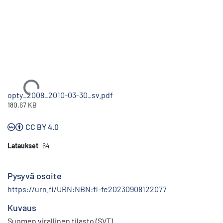
Ladataan...
opty_2008_2010-03-30_sv.pdf
180.67 KB
CC BY 4.0
Lataukset
64
Pysyvä osoite
https://urn.fi/URN:NBN:fi-fe20230908122077
Kuvaus
Suomen virallinen tilasto (SVT)