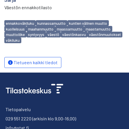
Väestön ennakkotilasto
Avainsanat
ennakkoväkiluku
kunnassamuutto
kuntien välinen muutto
kuolleisuus
maahanmuutto
maassamuutto
maastamuutto
muuttoliike
syntyvyys
väestö
väestönkasvu
väestönmuutokset
väkiluku
Tietueen kaikki tiedot
Tietopalvelu
029 551 2220
(arkisin klo 9.00-16.00)
info@stat.fi