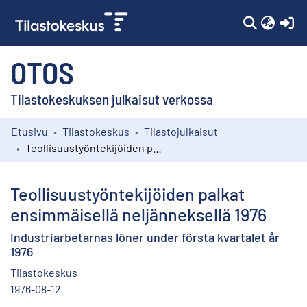
(c
OTOS
Tilastokeskuksen julkaisut verkossa
Etusivu
Tilastokeskus
Tilastojulkaisut
Kokoelmat
Teollisuustyöntekijöiden palkat ensimmäisellä neljänneksellä 1976
Selaa
Teollisuustyöntekijöiden palkat
ensimmäisellä neljänneksellä 1976
Industriarbetarnas löner under första kvartalet år
1976
Tilastokeskus
1976-08-12