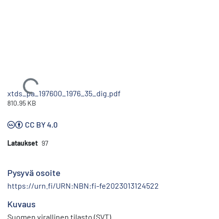
Ladataan...
xtds_pa_197600_1976_35_dig.pdf
810.95 KB
CC BY 4.0
Lataukset
97
Pysyvä osoite
https://urn.fi/URN:NBN:fi-fe2023013124522
Kuvaus
Suomen virallinen tilasto (SVT)