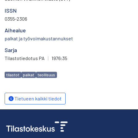
ISSN
0355-2306
Aihealue
palkat ja työvoimakustannukset
Sarja
Tilastotiedotus PA
|
1976:35
Avainsanat
tilastot
palkat
teollisuus
Tietueen kaikki tiedot