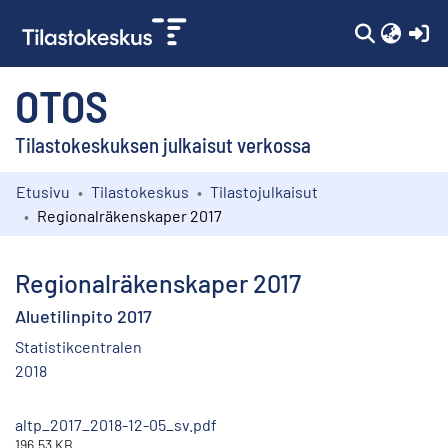
(c
OTOS
Tilastokeskuksen julkaisut verkossa
Etusivu
Tilastokeskus
Tilastojulkaisut
Kokoelmat
Regionalräkenskaper 2017
Selaa
Regionalräkenskaper 2017
Aluetilinpito 2017
Statistikcentralen
2018
altp_2017_2018-12-05_sv.pdf
196.53 KB