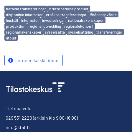
Avainsanat
betalda transfereringar
bruttonationalprodukt
disponibla inkomster
erhållna transfereringar
förädlingsvärde
hushåll
inkomster
investeringar
nationalräkenskaper
produktion
regional utveckling
regionalekonomi
regionalräkenskaper
sysselsatta
sysselsättning
transfereringar
utbud
Tietueen kaikki tiedot
Tietopalvelu
029 551 2220
(arkisin klo 9.00-16.00)
info@stat.fi