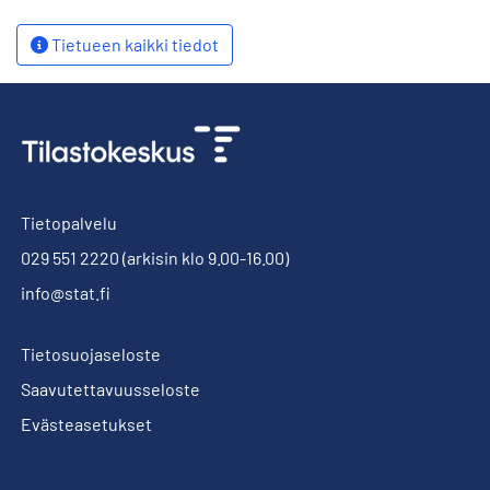
Tietueen kaikki tiedot
Tietopalvelu
029 551 2220
(arkisin klo 9.00-16.00)
info@stat.fi
Tietosuojaseloste
Saavutettavuusseloste
Evästeasetukset