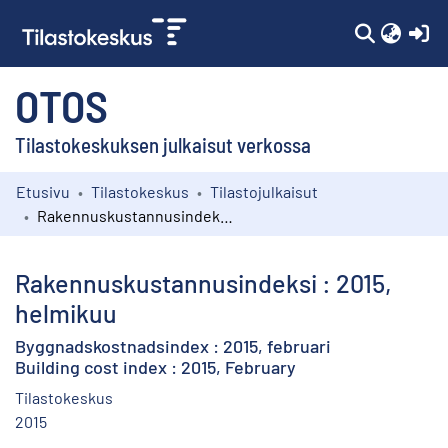
(c
OTOS
Tilastokeskuksen julkaisut verkossa
Etusivu
Tilastokeskus
Tilastojulkaisut
Kokoelmat
Rakennuskustannusindeksi : 2015, helmikuu
Selaa
Rakennuskustannusindeksi : 2015,
helmikuu
Byggnadskostnadsindex : 2015, februari
Building cost index : 2015, February
Tilastokeskus
2015