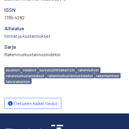
ISSN
1795-4282
Aihealue
hinnat ja kustannukset
Sarja
Rakennuskustannusindeksi
Avainsanat
asunnot
indeksit
luovutushintakerroin
rakennukset
rakennuskustannukset
rakennuskustannusindeksi
rakentaminen
talonrakennus
Tietueen kaikki tiedot