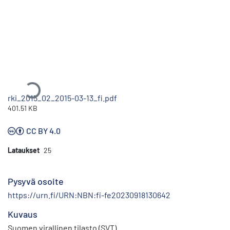
Ladataan...
rki_2015_02_2015-03-13_fi.pdf
401.51 KB
CC BY 4.0
Lataukset
25
Pysyvä osoite
https://urn.fi/URN:NBN:fi-fe20230918130642
Kuvaus
Suomen virallinen tilasto (SVT)