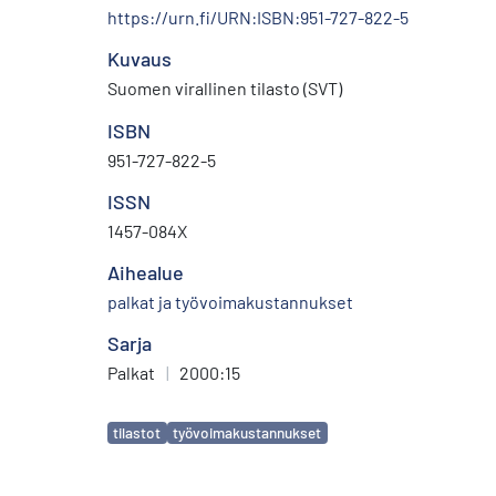
https://urn.fi/URN:ISBN:951-727-822-5
Kuvaus
Suomen virallinen tilasto (SVT)
ISBN
951-727-822-5
ISSN
1457-084X
Aihealue
palkat ja työvoimakustannukset
Sarja
Palkat
|
2000:15
Avainsanat
tilastot
työvoimakustannukset