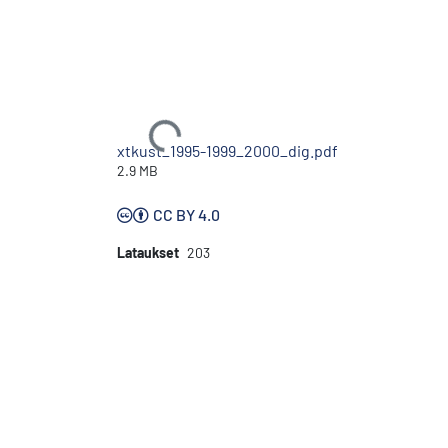
Ladataan...
xtkust_1995-1999_2000_dig.pdf
2.9 MB
CC BY 4.0
Lataukset
203