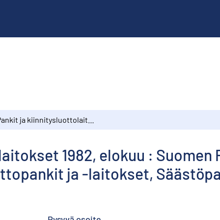
Pankit ja kiinnitysluottolaitokset 1982, elokuu : Suomen Pankki, Postipankki, Liikepankit, Kiinnitysluottopankit ja -laitokset, Säästöpankit, Osuuspankit
olaitokset 1982, elokuu : Suomen 
ottopankit ja -laitokset, Säästöp
Pysyvä osoite