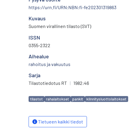
https://urn.fi/URN:NBN:fi-fe202301319863
Kuvaus
Suomen virallinen tilasto (SVT)
ISSN
0355-2322
Aihealue
rahoitus ja vakuutus
Sarja
Tilastotiedotus RT
|
1982:46
Avainsanat
tilastot
rahalaitokset
pankit
kiinnitysluottolaitokset
Tietueen kaikki tiedot