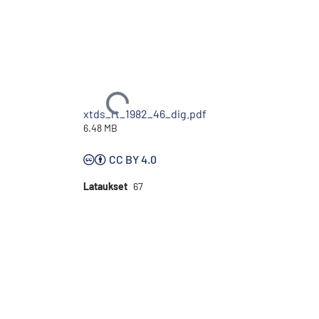
Ladataan...
xtds_rt_1982_46_dig.pdf
6.48 MB
CC BY 4.0
Lataukset
67