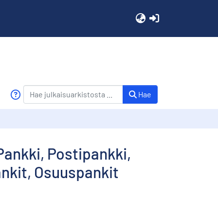
(current)
Hae
Pankki, Postipankki,
ankit, Osuuspankit