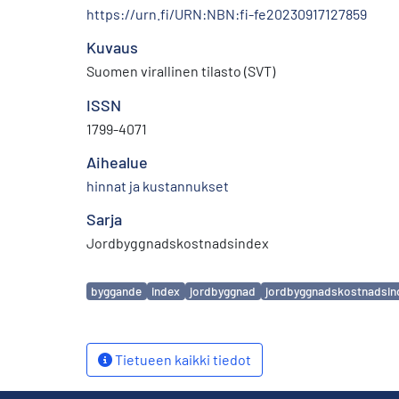
https://urn.fi/URN:NBN:fi-fe20230917127859
Kuvaus
Suomen virallinen tilasto (SVT)
ISSN
1799-4071
Aihealue
hinnat ja kustannukset
Sarja
Jordbyggnadskostnadsindex
Avainsanat
byggande
index
jordbyggnad
jordbyggnadskostnadsin
Tietueen kaikki tiedot