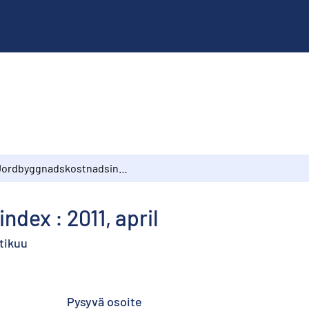
Jordbyggnadskostnadsindex : 2011, april
ex : 2011, april
tikuu
Pysyvä osoite