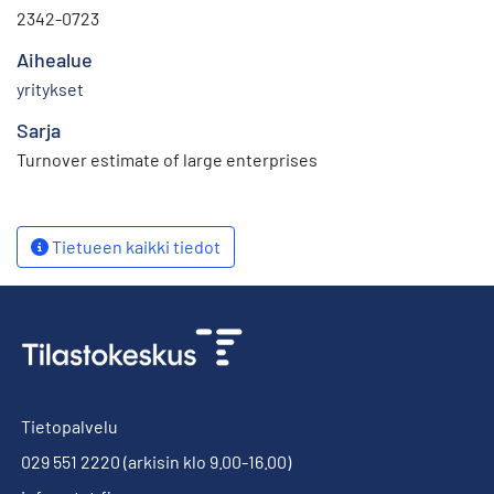
2342-0723
Aihealue
yritykset
Sarja
Turnover estimate of large enterprises
Tietueen kaikki tiedot
Tietopalvelu
029 551 2220
(arkisin klo 9.00-16.00)