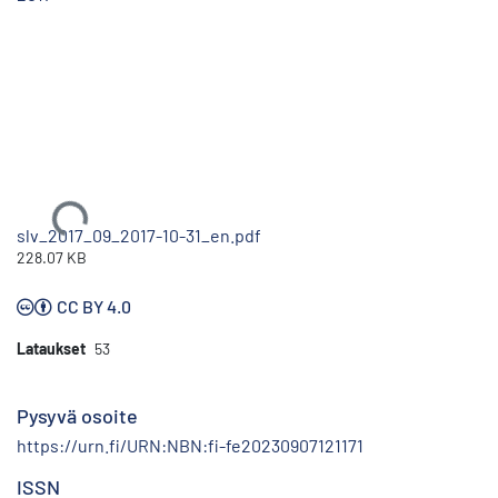
Ladataan...
slv_2017_09_2017-10-31_en.pdf
228.07 KB
CC BY 4.0
Lataukset
53
Pysyvä osoite
https://urn.fi/URN:NBN:fi-fe20230907121171
ISSN