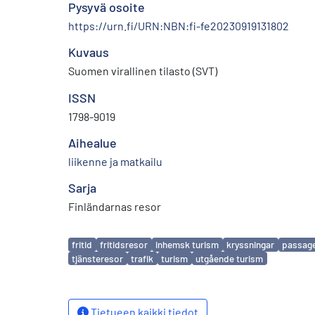
Pysyvä osoite
https://urn.fi/URN:NBN:fi-fe20230919131802
Kuvaus
Suomen virallinen tilasto (SVT)
ISSN
1798-9019
Aihealue
liikenne ja matkailu
Sarja
Finländarnas resor
Avainsanat
fritid
fritidsresor
inhemsk turism
kryssningar
passage
tjänsteresor
trafik
turism
utgående turism
Tietueen kaikki tiedot