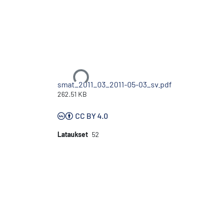
Ladataan...
smat_2011_03_2011-05-03_sv.pdf
262.51 KB
CC BY 4.0
Lataukset
52